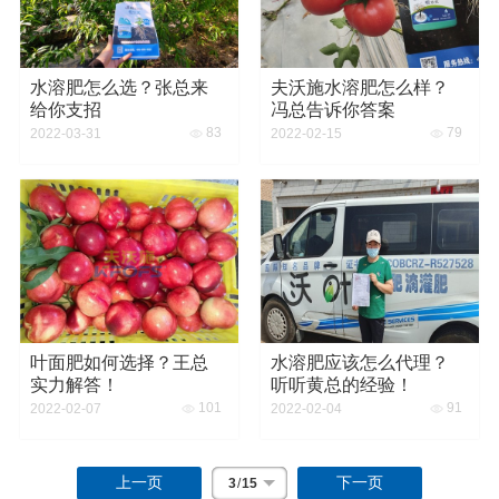
水溶肥怎么选？张总来
夫沃施水溶肥怎么样？
给你支招
冯总告诉你答案
83
79
2022-03-31
2022-02-15
叶面肥如何选择？王总
水溶肥应该怎么代理？
实力解答！
听听黄总的经验！
101
91
2022-02-07
2022-02-04
上一页
下一页
3
/
15