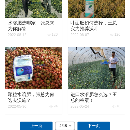
水溶肥选哪家，张总来
叶面肥如何选择，王总
为你解答
实力推荐沃叶
120
126
2022-08-12
2022-06-07
颗粒水溶肥，张总为何
进口水溶肥怎么选？王
选夫沃施？
总的答案！
94
78
2022-05-30
2022-05-24
上一页
下一页
2
/
15