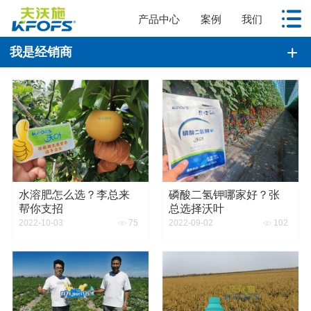
产品中心
案例
我们
我是经销商
水溶肥怎么选？李总来
磷酸二氢钾哪家好？张
帮你支招
总选择沃叶
75
102
2022-10-03
2022-09-02