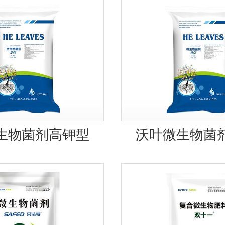
生物菌剂高钾型
沃叶微生物菌