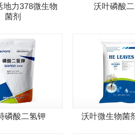
活地力378微生物
沃叶磷酸二
菌剂
特磷酸二氢钾
沃叶微生物菌