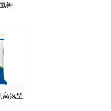
氢钾
剂高氮型