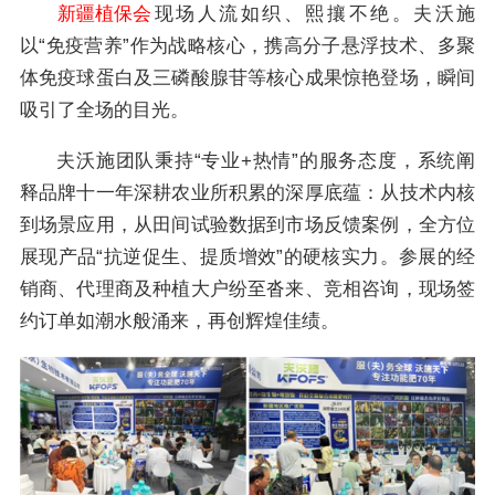
新疆植保会
现场人流如织、熙攘不绝。夫沃施
以“免疫营养”作为战略核心，携高分子悬浮技术、多聚
体免疫球蛋白及三磷酸腺苷等核心成果惊艳登场，瞬间
吸引了全场的目光。
夫沃施团队秉持“专业+热情”的服务态度，系统阐
释品牌十一年深耕农业所积累的深厚底蕴：从技术内核
到场景应用，从田间试验数据到市场反馈案例，全方位
展现产品“抗逆促生、提质增效”的硬核实力。参展的经
销商、代理商及种植大户纷至沓来、竞相咨询，现场签
约订单如潮水般涌来，再创辉煌佳绩。