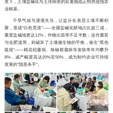
景下，土壤盐碱化与土传病害的双重挑战正悄然侵蚀农
业根基。
干旱气候与灌溉失当，让盐分在表层土壤不断积
聚，形成“白色荒漠”——全疆盐碱化耕地占比超三成，
重度盐碱地更达12%，作物出苗率不足半数；连作重茬
与化肥滥用，则破坏了土壤微生物的平衡，催生“黑色
瘟疫”——棉花枯萎病、辣椒根腐病等发病率年均攀升
8%，减产幅度高达20%至50%，成为制约农业可持续
发展的“隐形杀手”。